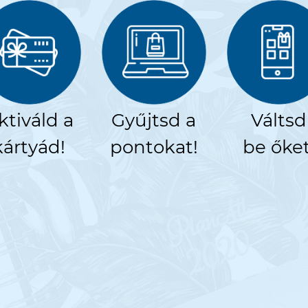
ktiváld a
Gyűjtsd a
Váltsd
kártyád!
pontokat!
be őket